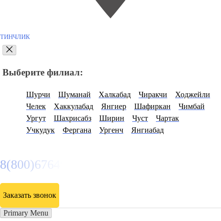
ТИНЧЛИК
Выберите филиал:
Шурчи
Шуманай
Халкабад
Чиракчи
Ходжейли
Челек
Хаккулабад
Янгиер
Шафиркан
Чимбай
Ургут
Шахрисабз
Ширин
Чуст
Чартак
Учкудук
Фергана
Ургенч
Янгиабад
8(800)6764935
Заказать звонок
Primary Menu