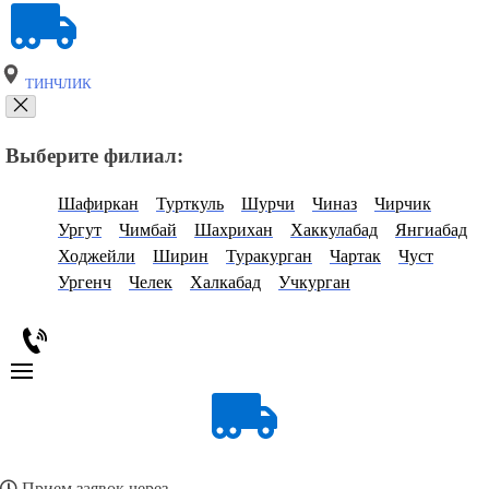
ТИНЧЛИК
Выберите филиал:
Шафиркан
Турткуль
Шурчи
Чиназ
Чирчик
Ургут
Чимбай
Шахрихан
Хаккулабад
Янгиабад
Ходжейли
Ширин
Туракурган
Чартак
Чуст
Ургенч
Челек
Халкабад
Учкурган
Прием заявок через