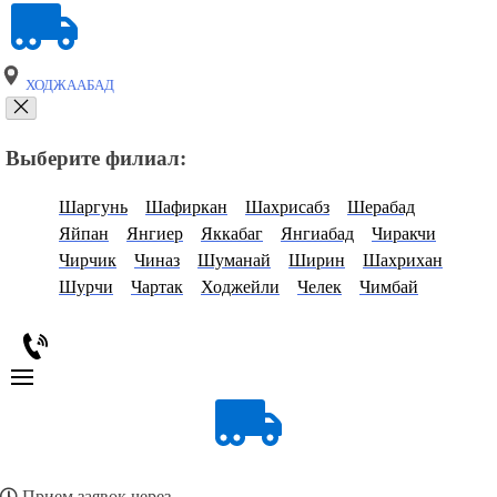
ХОДЖААБАД
Выберите филиал:
Шаргунь
Шафиркан
Шахрисабз
Шерабад
Яйпан
Янгиер
Яккабаг
Янгиабад
Чиракчи
Чирчик
Чиназ
Шуманай
Ширин
Шахрихан
Шурчи
Чартак
Ходжейли
Челек
Чимбай
Прием заявок через