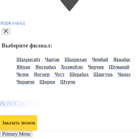
ХОДЖААБАД
Выберите филиал:
Шахрисабз
Чартак
Шахрихан
Чимбай
Яккабаг
Яйпан
Янгиабад
Ходжейли
Чирчик
Шуманай
Челек
Янгиер
Чуст
Шерабад
Шаргунь
Чиназ
Чиракчи
Ширин
Шурчи
8(800)6764935
Заказать звонок
Primary Menu