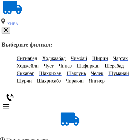
ХИВА
Выберите филиал:
Янгиабад
Ходжаабад
Чимбай
Ширин
Чартак
Ходжейли
Чуст
Чиназ
Шафиркан
Шерабад
Яккабаг
Шахрихан
Шаргунь
Челек
Шуманай
Шурчи
Шахрисабз
Чиракчи
Янгиер
Прием заявок через