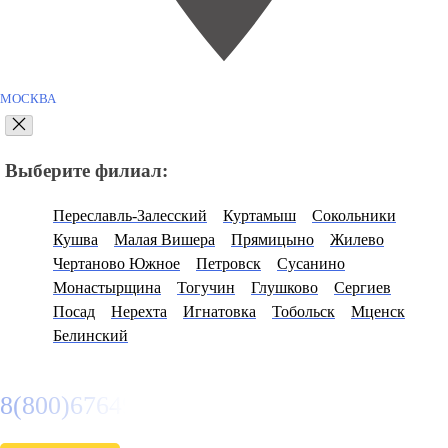
МОСКВА
Выберите филиал:
Переславль-Залесский
Куртамыш
Сокольники
Кушва
Малая Вишера
Прямицыно
Жилево
Чертаново Южное
Петровск
Сусанино
Монастырщина
Тогучин
Глушково
Сергиев
Посад
Нерехта
Игнатовка
Тобольск
Мценск
Белинский
8(800)6764935