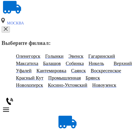
МОСКВА
Выберите филиал:
Оленегорск
Голынки
Эвенск
Гагаринский
Максатиха
Балашов
Собинка
Никель
Верхний
Уфалей
Кантемировка
Саянск
Воскресенское
Красный Кут
Промышленная
Брянск
Новохоперск
Косино-Ухтомский
Новоузенск