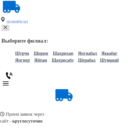
ШАФИРКАН
Выберите филиал:
Шурчи
Ширин
Шахрихан
Янгиабад
Яккабаг
Янгиер
Яйпан
Шахрисабз
Шерабад
Шуманай
Прием заявок через
сайт -
круглосуточно