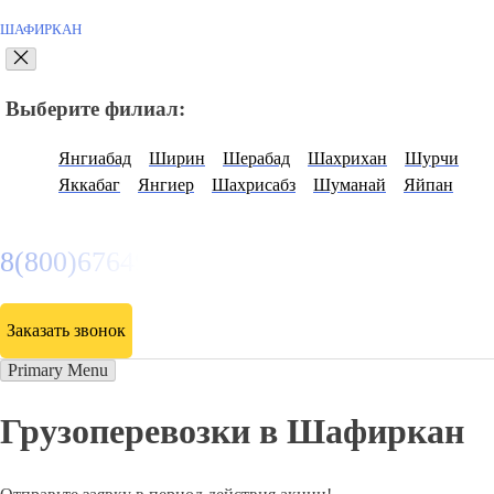
ШАФИРКАН
Выберите филиал:
Янгиабад
Ширин
Шерабад
Шахрихан
Шурчи
Яккабаг
Янгиер
Шахрисабз
Шуманай
Яйпан
8(800)6764935
Заказать звонок
Primary Menu
Грузоперевозки в Шафиркан