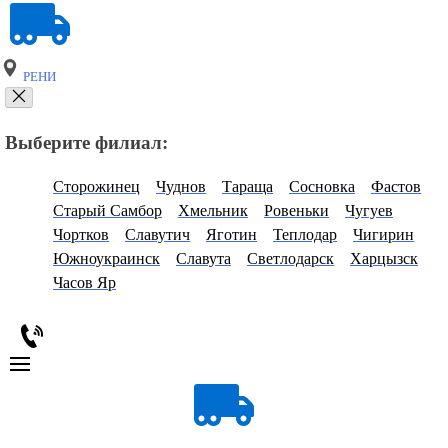
РЕНИ
Выберите филиал:
Сторожинец
Чуднов
Тараща
Сосновка
Фастов
Старый Самбор
Хмельник
Ровеньки
Чугуев
Чортков
Славутич
Яготин
Теплодар
Чигирин
Южноукраинск
Славута
Светлодарск
Харцызск
Часов Яр