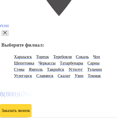
РЕНИ
Выберите филиал:
Харцызск
Торецк
Теребовля
Сокаль
Чоп
Шепетовка
Черкассы
Татарбунары
Сарны
Сумы
Ямполь
Таврийск
Устилуг
Тульчин
Углегорск
Славянск
Скалат
Узин
Токмак
8(800)6764935
Заказать звонок