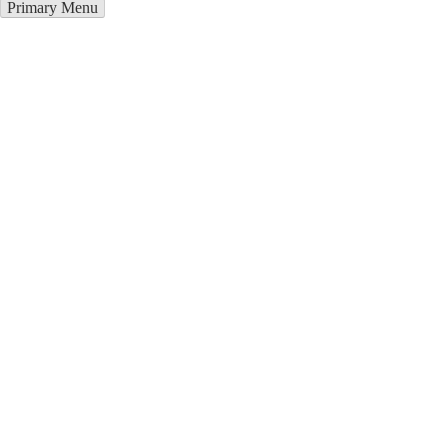
Primary Menu
Грузоперевозки в Рени
Отправьте заявку в период действия акции!
и получите бонус.