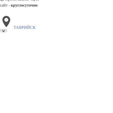
сайт -
круглосуточно
ТАВРИЙСК
Выберите филиал:
Чугуев
Харьков
Тараща
Трускавец
Яремче
Шост
Шахтёрск
Хоростков
8(800)6764935
Заказать звонок
Грузоперевозки отель в Таврийск
Услуги
Цены
Сотрудничество
Конт