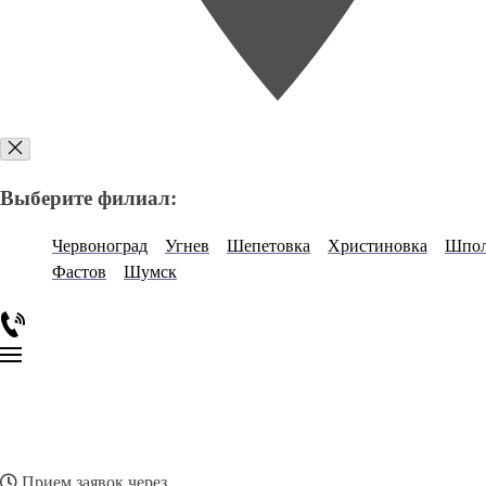
Выберите филиал:
Червоноград
Угнев
Шепетовка
Христиновка
Шпо
Фастов
Шумск
Прием заявок через