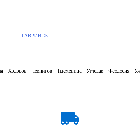
ТАВРИЙСК
ла
Ходоров
Чернигов
Тысменица
Угледар
Феодосия
Уж