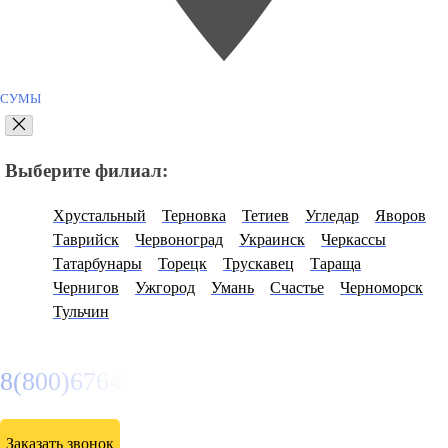
СУМЫ
Выберите филиал:
Хрустальный
Терновка
Тетиев
Угледар
Яворов
Таврийск
Червоноград
Украинск
Черкассы
Татарбунары
Торецк
Трускавец
Тараща
Чернигов
Ужгород
Умань
Счастье
Черноморск
Тульчин
8(800)6764935
Заказать звонок