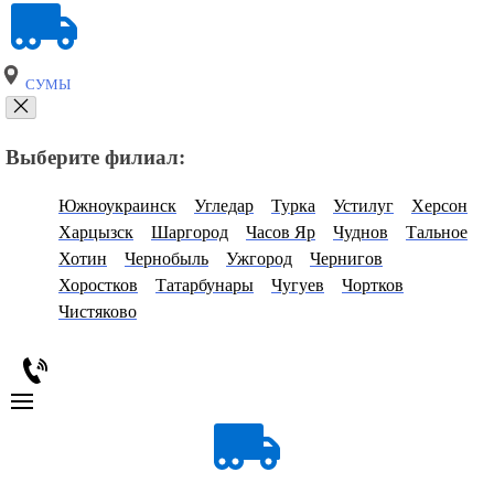
СУМЫ
Выберите филиал:
Южноукраинск
Угледар
Турка
Устилуг
Херсон
Харцызск
Шаргород
Часов Яр
Чуднов
Тальное
Хотин
Чернобыль
Ужгород
Чернигов
Хоростков
Татарбунары
Чугуев
Чортков
Чистяково