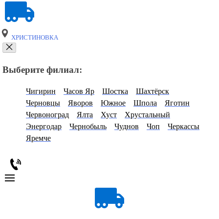
ХРИСТИНОВКА
Выберите филиал:
Чигирин
Часов Яр
Шостка
Шахтёрск
Черновцы
Яворов
Южное
Шпола
Яготин
Червоноград
Ялта
Хуст
Хрустальный
Энергодар
Чернобыль
Чуднов
Чоп
Черкассы
Яремче