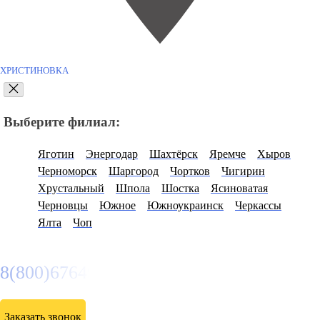
ХРИСТИНОВКА
Выберите филиал:
Яготин
Энергодар
Шахтёрск
Яремче
Хыров
Черноморск
Шаргород
Чортков
Чигирин
Хрустальный
Шпола
Шостка
Ясиноватая
Черновцы
Южное
Южноукраинск
Черкассы
Ялта
Чоп
8(800)6764935
Заказать звонок