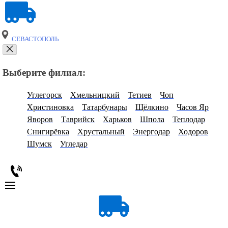
СЕВАСТОПОЛЬ
Выберите филиал:
Углегорск
Хмельницкий
Тетиев
Чоп
Христиновка
Татарбунары
Щёлкино
Часов Яр
Яворов
Таврийск
Харьков
Шпола
Теплодар
Снигирёвка
Хрустальный
Энергодар
Ходоров
Шумск
Угледар