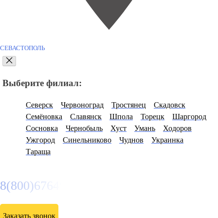
СЕВАСТОПОЛЬ
Выберите филиал:
Северск
Червоноград
Тростянец
Скадовск
Семёновка
Славянск
Шпола
Торецк
Шаргород
Сосновка
Чернобыль
Хуст
Умань
Ходоров
Ужгород
Синельниково
Чуднов
Украинка
Тараща
8(800)6764935
Заказать звонок