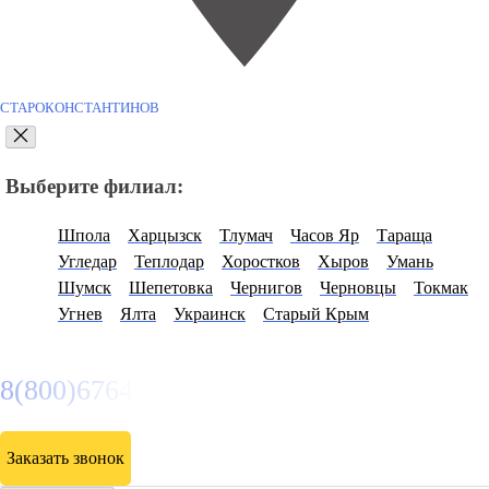
СТАРОКОНСТАНТИНОВ
Выберите филиал:
Шпола
Харцызск
Тлумач
Часов Яр
Тараща
Угледар
Теплодар
Хоростков
Хыров
Умань
Шумск
Шепетовка
Чернигов
Черновцы
Токмак
Угнев
Ялта
Украинск
Старый Крым
8(800)6764935
Заказать звонок