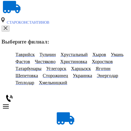
СТАРОКОНСТАНТИНОВ
Выберите филиал:
Таврийск
Тульчин
Хрустальный
Хыров
Умань
Фастов
Чистяково
Христиновка
Хоростков
Татарбунары
Углегорск
Харцызск
Яготин
Шепетовка
Сторожинец
Украинка
Энергодар
Теплодар
Хмельницкий