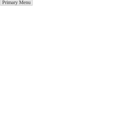
Primary Menu
Грузоперевозки в
Староконстантинов
Отправьте заявку в период действия акции!
и получите бонус.