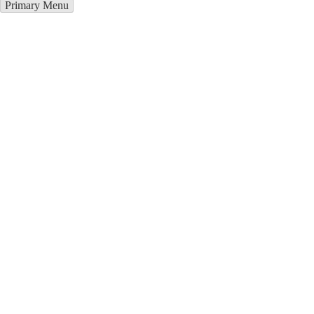
Primary Menu
Грузоперевозки в Лудза
Отправьте заявку в период действия акции!
и получите бонус.