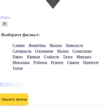
ЛУДЗА
Выберите филиал:
Слампе
Яньмуйжа
Мадона
Павилоста
Саулкрасты
Озолниеки
Мальта
Салацгрива
Пярну
Юрмала
Стайцеле
Талси
Мерсрагс
Мазсалаца
Руйиена
Резекне
Смарде
Приекуле
Талсы
8(800)6764935
Заказать звонок