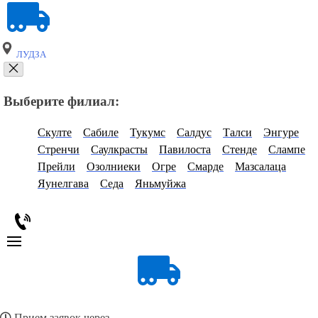
ЛУДЗА
Выберите филиал:
Скулте
Сабиле
Тукумс
Салдус
Талси
Энгуре
Стренчи
Саулкрасты
Павилоста
Стенде
Слампе
Прейли
Озолниеки
Огре
Смарде
Мазсалаца
Яунелгава
Седа
Яньмуйжа
Прием заявок через