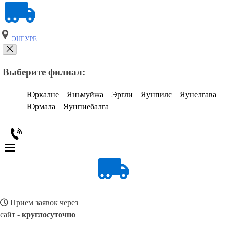
ЭНГУРЕ
Выберите филиал:
Юркалне
Яньмуйжа
Эргли
Яунпилс
Яунелгава
Юрмала
Яунпиебалга
Прием заявок через
сайт -
круглосуточно