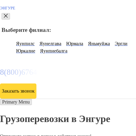
ЭНГУРЕ
Выберите филиал:
Яунпилс
Яунелгава
Юрмала
Яньмуйжа
Эргли
Юркалне
Яунпиебалга
8(800)6764935
Заказать звонок
Primary Menu
Грузоперевозки в Энгуре