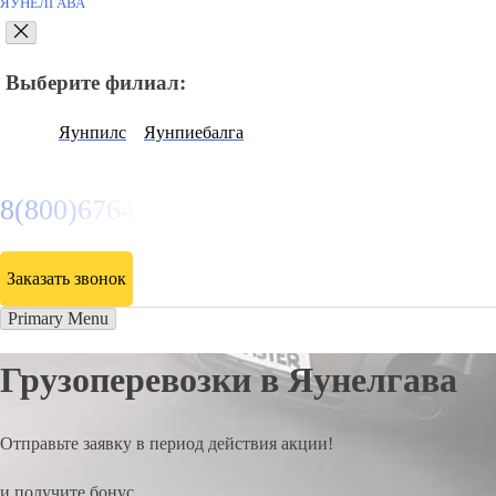
ЯУНЕЛГАВА
Выберите филиал:
Яунпилс
Яунпиебалга
8(800)6764935
Заказать звонок
Primary Menu
Грузоперевозки в Яунелгава
Отправьте заявку в период действия акции!
и получите бонус.