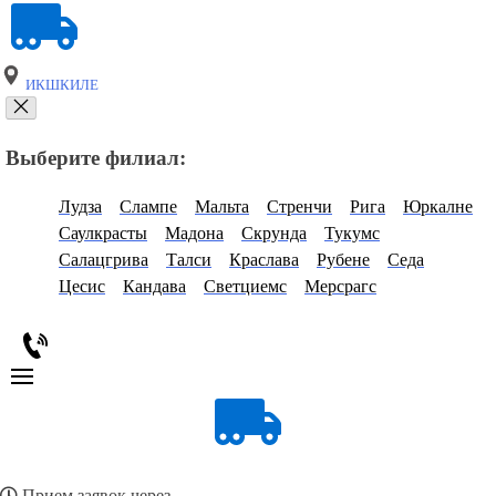
ИКШКИЛЕ
Выберите филиал:
Лудза
Слампе
Мальта
Стренчи
Рига
Юркалне
Саулкрасты
Мадона
Скрунда
Тукумс
Салацгрива
Талси
Краслава
Рубене
Седа
Цесис
Кандава
Светциемс
Мерсрагс
Прием заявок через