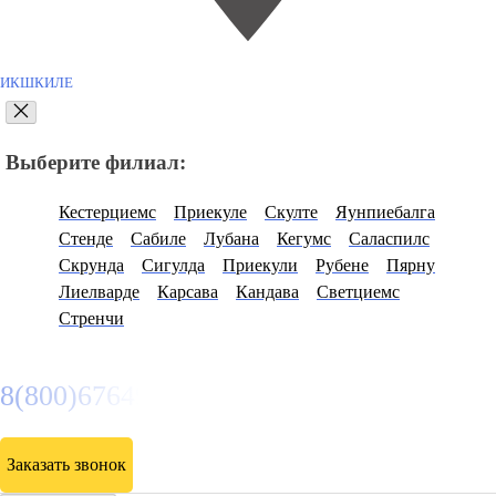
ИКШКИЛЕ
Выберите филиал:
Кестерциемс
Приекуле
Скулте
Яунпиебалга
Стенде
Сабиле
Лубана
Кегумс
Саласпилс
Скрунда
Сигулда
Приекули
Рубене
Пярну
Лиелварде
Карсава
Кандава
Светциемс
Стренчи
8(800)6764935
Заказать звонок