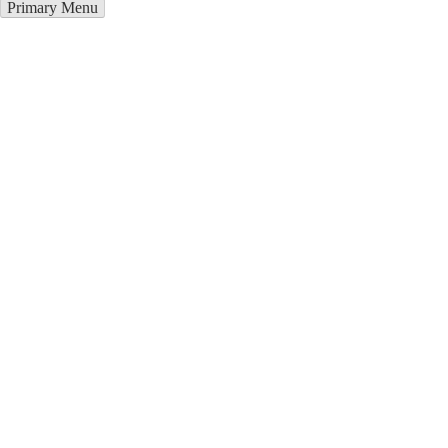
Primary Menu
Грузоперевозки в Икшкиле
Отправьте заявку в период действия акции!
и получите бонус.