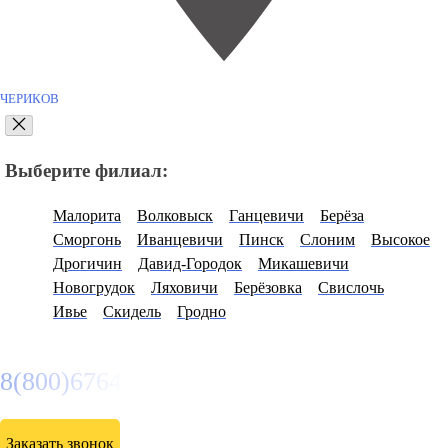
ЧЕРИКОВ
Выберите филиал:
Малорита
Волковыск
Ганцевичи
Берёза
Сморгонь
Иванцевичи
Пинск
Слоним
Высокое
Дрогичин
Давид-Городок
Микашевичи
Новогрудок
Ляховичи
Берёзовка
Свислочь
Ивье
Скидель
Гродно
8(800)6764935
Заказать звонок