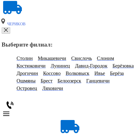
ЧЕРИКОВ
Выберите филиал:
Столин
Микашевичи
Свислочь
Слоним
Костюковичи
Лунинец
Давид-Городок
Берёзовка
Дрогичин
Коссово
Волковыск
Ивье
Берёза
Ошмяны
Брест
Белоозерск
Ганцевичи
Островец
Ляховичи