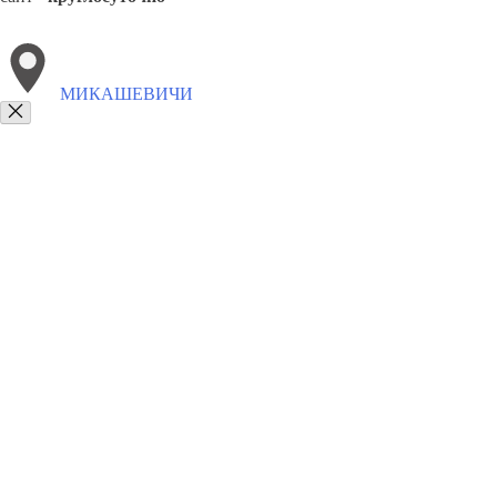
МИКАШЕВИЧИ
Выберите филиал:
Жабинка
Белоозерск
Иванцевичи
Коссово
Дрогич
8(800)6764935
Заказать звонок
Грузоперевозки отель в Микашевичах
Услуги
Цены
Сотрудничество
К