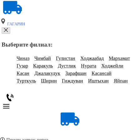
ГАГАРИН
Выберите филиал:
Чиназ
Чимбай
Гулистан
Ходжаабад
Мархамат
Гузар
Каракуль
Дустлик
Нурата
Ходжейли
Касан
Джалакудук
Зарафшан
Касансай
Турткуль
Ширин
Гиждуван
Иштыхан
Яйпан
Прием заявок через