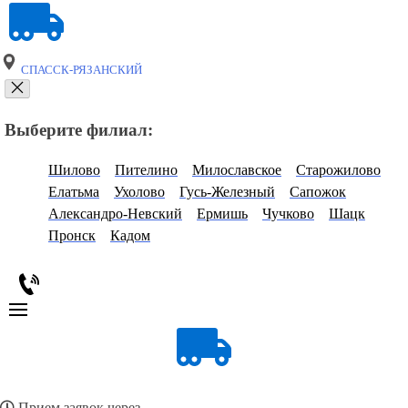
СПАССК-РЯЗАНСКИЙ
Выберите филиал:
Шилово
Пителино
Милославское
Старожилово
Елатьма
Ухолово
Гусь-Железный
Сапожок
Александро-Невский
Ермишь
Чучково
Шацк
Пронск
Кадом
Прием заявок через