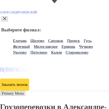
АЛЕКСАНДРО-НЕВСКИЙ
Выберите филиал:
Елатьма
Шилово
Сапожок
Пронск
Гусь-
Железный
Милославское
Ермишь
Чучково
Ухолово
Пителино
Кадом
Старожилово
8(800)6764935
Заказать звонок
Primary Menu
Грузоперевозки в Александре-