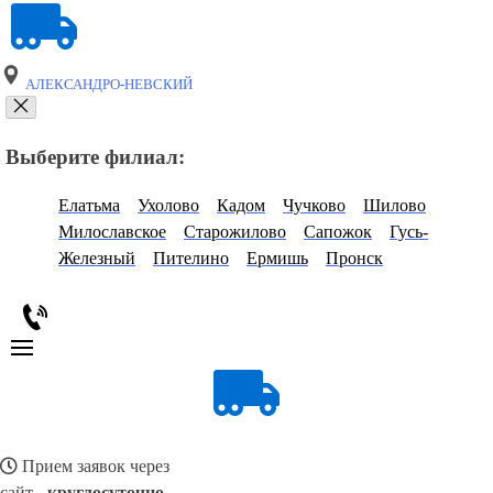
АЛЕКСАНДРО-НЕВСКИЙ
Выберите филиал:
Елатьма
Ухолово
Кадом
Чучково
Шилово
Милославское
Старожилово
Сапожок
Гусь-
Железный
Пителино
Ермишь
Пронск
Прием заявок через
сайт -
круглосуточно