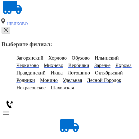
ЩЕЛКОВО
Выберите филиал:
Загорянский
Хорлово
Обухово
Ильинский
Черкизово
Михнево
Вербилки
Заречье
Яхрома
Правдинский
Икша
Лотошино
Октябрьский
Родники
Монино
Удельная
Лесной Городок
Некрасовское
Шаховская