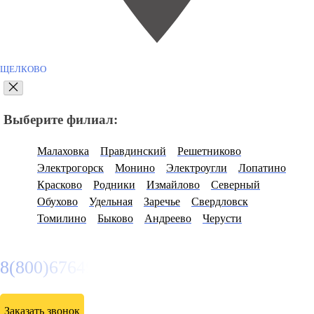
ЩЕЛКОВО
Выберите филиал:
Малаховка
Правдинский
Решетниково
Электрогорск
Монино
Электроугли
Лопатино
Красково
Родники
Измайлово
Северный
Обухово
Удельная
Заречье
Свердловск
Томилино
Быково
Андреево
Черусти
8(800)6764935
Заказать звонок