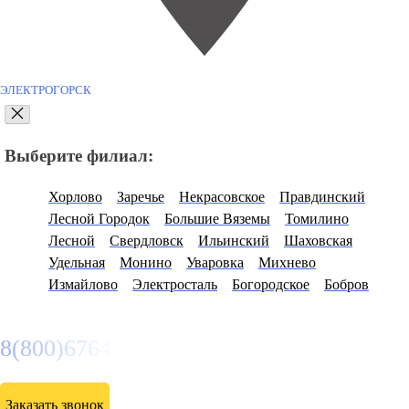
ЭЛЕКТРОГОРСК
Выберите филиал:
Хорлово
Заречье
Некрасовское
Правдинский
Лесной Городок
Большие Вяземы
Томилино
Лесной
Свердловск
Ильинский
Шаховская
Удельная
Монино
Уваровка
Михнево
Измайлово
Электросталь
Богородское
Бобров
8(800)6764935
Заказать звонок