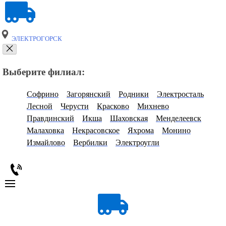
ЭЛЕКТРОГОРСК
Выберите филиал:
Софрино
Загорянский
Родники
Электросталь
Лесной
Черусти
Красково
Михнево
Правдинский
Икша
Шаховская
Менделеевск
Малаховка
Некрасовское
Яхрома
Монино
Измайлово
Вербилки
Электроугли