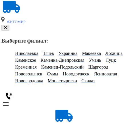
ЖИТОМИР
Выберите филиал:
Николаевка
Тячев
Украинка
Макеевка
Лохвица
Каменское
Каменка-Днепровская
Умань
Луцк
Кременная
Каменец-Подольский
Шаргород
Нововолынск
Сумы
Новодружеск
Ясиноватая
Новогродовка
Монастыриска
Скалат