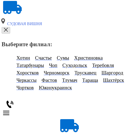
СУДОВАЯ ВИШНЯ
Выберите филиал:
Хотин
Счастье
Сумы
Христиновка
Татарбунары
Чоп
Суходольск
Теребовля
Хоростков
Черноморск
Трускавец
Шаргород
Черкассы
Фастов
Тлумач
Тараща
Шахтёрск
Чортков
Южноукраинск