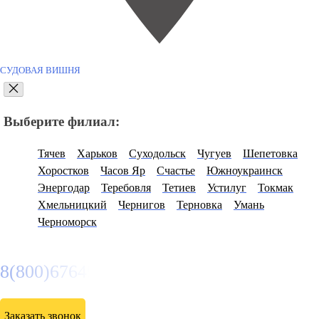
СУДОВАЯ ВИШНЯ
Выберите филиал:
Тячев
Харьков
Суходольск
Чугуев
Шепетовка
Хоростков
Часов Яр
Счастье
Южноукраинск
Энергодар
Теребовля
Тетиев
Устилуг
Токмак
Хмельницкий
Чернигов
Терновка
Умань
Черноморск
8(800)6764935
Заказать звонок