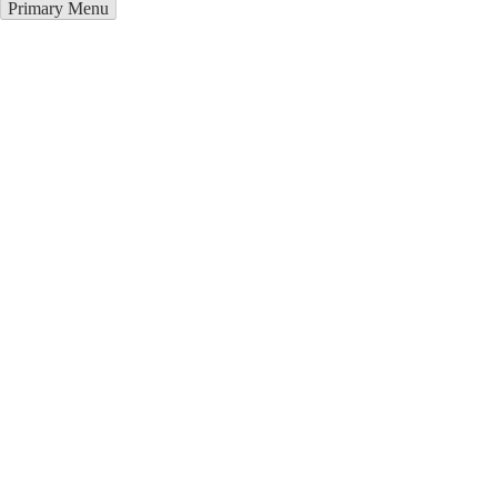
Primary Menu
Грузоперевозки в Дубровица
Отправьте заявку в период действия акции!
и получите бонус.