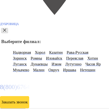
ДУБРОВИЦА
Выберите филиал:
Надворная
Хорол
Казатин
Рава-Русская
Зоринск
Ромны
Иловайск
Переяслав
Хотин
Луганск
Дунаевцы
Изюм
Лутугино
Часов Яр
Мукачево
Малин
Овруч
Иршава
Нетешин
8(800)6764935
Заказать звонок