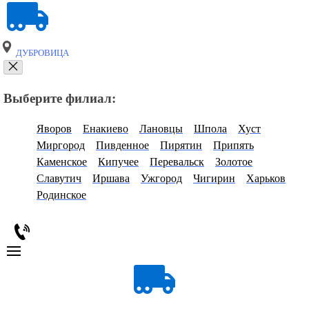
ДУБРОВИЦА
Выберите филиал:
Яворов
Енакиево
Лановцы
Шпола
Хуст
Миргород
Пивденное
Пирятин
Припять
Каменское
Кипучее
Перевальск
Золотое
Славутич
Иршава
Ужгород
Чигирин
Харьков
Родинское