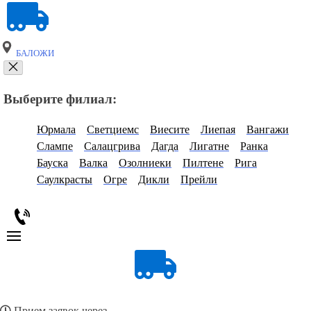
БАЛОЖИ
Выберите филиал:
Юрмала
Светциемс
Виесите
Лиепая
Вангажи
Слампе
Салацгрива
Дагда
Лигатне
Ранка
Бауска
Валка
Озолниеки
Пилтене
Рига
Саулкрасты
Огре
Дикли
Прейли
Прием заявок через