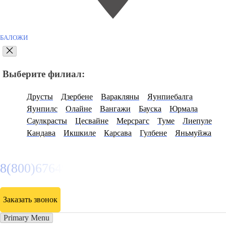
БАЛОЖИ
Выберите филиал:
Друсты
Дзербене
Варакляны
Яунпиебалга
Яунпилс
Олайне
Вангажи
Бауска
Юрмала
Саулкрасты
Цесвайне
Мерсрагс
Туме
Лиепуле
Кандава
Икшкиле
Карсава
Гулбене
Яньмуйжа
8(800)6764935
Заказать звонок
Primary Menu