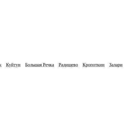
к
Куйтун
Большая Речка
Радищево
Кропоткин
Залари