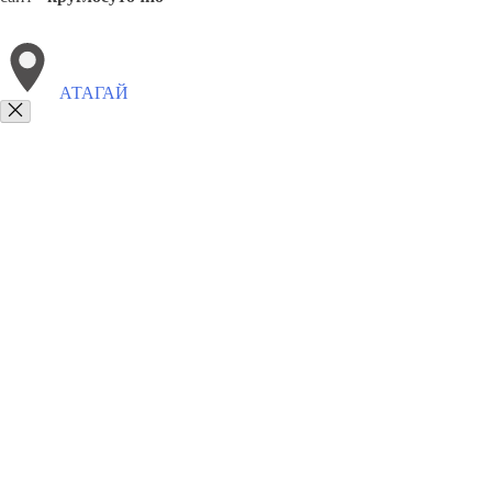
АТАГАЙ
Выберите филиал:
Залари
Большая Речка
Белореченск
Култук
Звездн
8(800)6764935
Заказать звонок
Грузоперевозки отель в Атагае
Услуги
Цены
Сотрудничество
Контакт