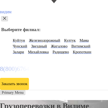
ВИДИМ
Выберите филиал:
Куйтун
Железнодорожный
Култук
Мама
Чунский
Звездный
Жигалово
Витимский
Залари
Михайловка
Радищево
Кропоткин
8(800)6764935
Заказать звонок
Primary Menu
Грузоперевозки в Видиме