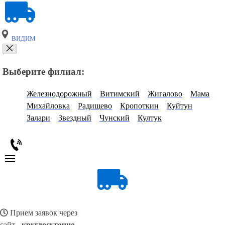
ВИДИМ
Выберите филиал:
Железнодорожный
Витимский
Жигалово
Мама
Михайловка
Радищево
Кропоткин
Куйтун
Залари
Звездный
Чунский
Култук
Прием заявок через
сайт -
круглосуточно