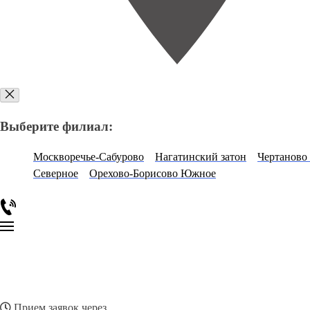
Выберите филиал:
Москворечье-Сабурово
Нагатинский затон
Чертанов
Северное
Орехово-Борисово Южное
Прием заявок через