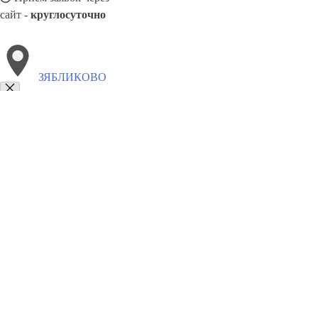
сайт -
круглосуточно
ЗЯБЛИКОВО
Выберите филиал:
Чертаново Северное
Нагатинский затон
Москворечье
Северное
Орехово-Борисово Южное
8(800)6764935
Заказать звонок
Грузоперевозки отель в Зябликово
Услуги
Цены
Сотрудничество
Конт