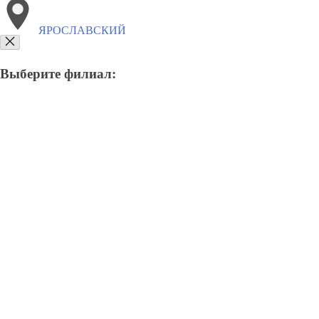
ЯРОСЛАВСКИЙ
Выберите филиал:
8(800)6764935
Заказать звонок
Грузоперевозки отель в Ярославском
Услуги
Цены
Сотрудничество
К
Грузоперевозки в Ярославско
Отправьте заявку в период действия акции!