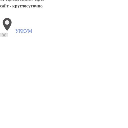
сайт -
круглосуточно
УРЖУМ
Выберите филиал:
Суна
Опарино
Арбаж
Тужа
Нагорск
Оричи
Ки
Нема
Фаленки
8(800)6764935
Заказать звонок
Грузоперевозки отель в Уржуме
Услуги
Цены
Сотрудничество
Конта