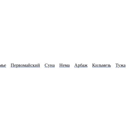
мье
Первомайский
Суна
Нема
Арбаж
Кильмезь
Тужа