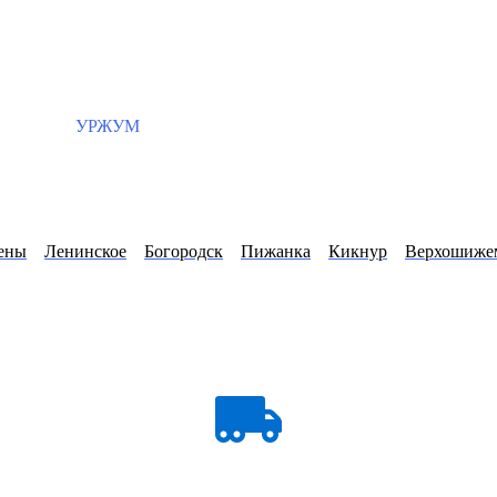
УРЖУМ
ены
Ленинское
Богородск
Пижанка
Кикнур
Верхошиже