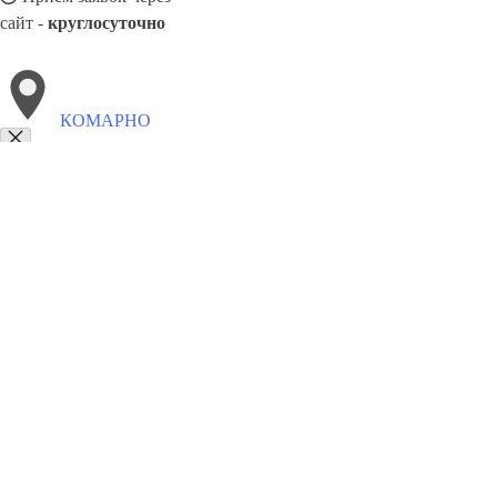
сайт -
круглосуточно
КОМАРНО
Выберите филиал:
Устилуг
Полонное
Первомайск
Старый Самбор
Лю
Решетиловка
Сарны
Сновск
Шумск
Трускавец
8(800)6764935
Заказать звонок
Грузоперевозки отель в Комарно
Услуги
Цены
Сотрудничество
Конта