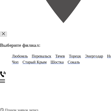
Выберите филиал:
Любомль
Перевальск
Тячев
Торецк
Энергодар
Н
Чоп
Старый Крым
Шостка
Сокаль
Прием заявок через