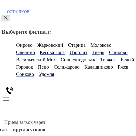
ОСТАШКОВ
Выберите филиал:
Фирово
Жарковский
Старица
Молоково
Оленино
Кесова Гора
Изоплит
Тверь
Спирово
Васильевский Мох
Солнечнодольск
Торжок
Белый
Городок
Пено
Селижарово
Калашниково
Ржев
Сонково
Удомля
Прием заявок через
сайт -
круглосуточно