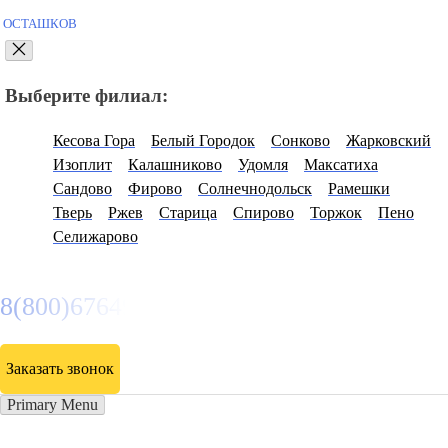
ОСТАШКОВ
Выберите филиал:
Кесова Гора
Белый Городок
Сонково
Жарковский
Изоплит
Калашниково
Удомля
Максатиха
Сандово
Фирово
Солнечнодольск
Рамешки
Тверь
Ржев
Старица
Спирово
Торжок
Пено
Селижарово
8(800)6764935
Заказать звонок
Primary Menu