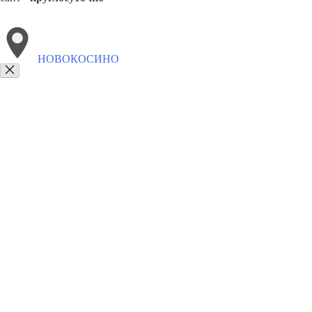
НОВОКОСИНО
Выберите филиал:
Сокольники
Преображенское
Перово
Соколиная гор
8(800)6764935
Заказать звонок
Грузоперевозки отель в Новокосино
Услуги
Цены
Сотрудничество
Ко