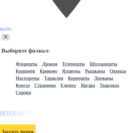
ВАТРА
Выберите филиал:
Флорешты
Дрокия
Теленешты
Шолданешты
Кишинёв
Криково
Яловены
Рышканы
Окница
Ниспорены
Тараклия
Корнешты
Липканы
Конгаз
Страшены
Единец
Яргара
Твардица
Сороки
8(800)6764935
Заказать звонок