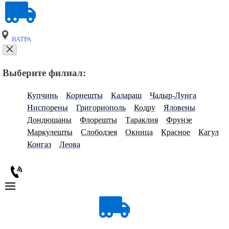
ВАТРА
Выберите филиал:
Купчинь
Корнешты
Калараш
Чадыр-Лунга
Ниспорены
Григориополь
Кодру
Яловены
Дондюшаны
Флорешты
Тараклия
Фрунзе
Маркулешты
Слободзея
Окница
Красное
Кагул
Конгаз
Леова