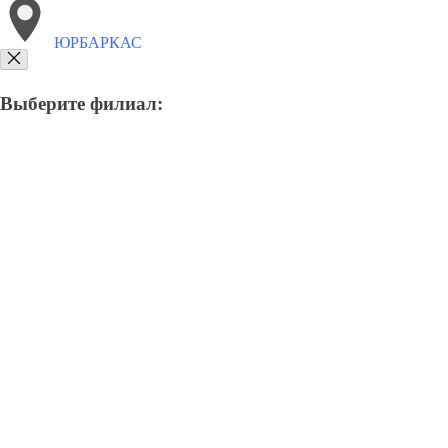
ЮРБАРКАС
Выберите филиал:
8(800)6764935
Заказать звонок
Грузоперевозки отель в Юрбаркас
Услуги
Цены
Сотрудничество
Конт
Грузоперевозки в Юрбаркас
Отправьте заявку в период действия акции!