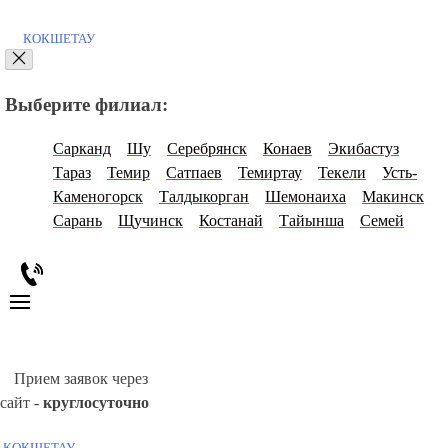
КОКШЕТАУ
Выберите филиал:
Сарканд
Шу
Серебрянск
Конаев
Экибастуз
Тараз
Темир
Сатпаев
Темиртау
Текели
Усть-
Каменогорск
Талдыкорган
Шемонаиха
Макинск
Сарань
Щучинск
Костанай
Тайынша
Семей
Прием заявок через
сайт -
круглосуточно