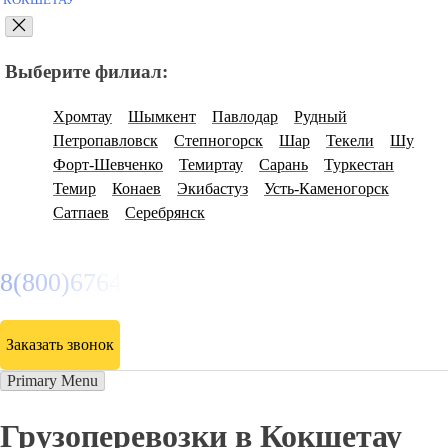
КОКШЕТАУ
Выберите филиал:
Хромтау
Шымкент
Павлодар
Рудный
Петропавловск
Степногорск
Шар
Текели
Шу
Форт-Шевченко
Темиртау
Сарань
Туркестан
Темир
Конаев
Экибастуз
Усть-Каменогорск
Сатпаев
Серебрянск
8(800)6764935
Заказать звонок
Primary Menu
Грузоперевозки в Кокшетау