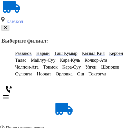
КАРАКОЛ
Выберите филиал:
Раззаков
Нарын
Таш-Кумыр
Кызыл-Кия
Кербен
Талас
Майлуу-Суу
Кара-Куль
Кочкор-Ата
Чолпон-Ата
Токмок
Кара-Суу
Узген
Шопоков
Сулюкта
Ноокат
Орловка
Ош
Токтогул
Прием заявок через