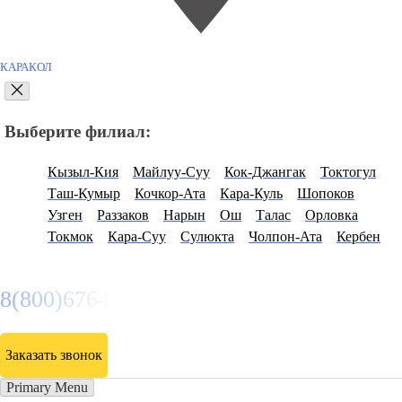
КАРАКОЛ
Выберите филиал:
Кызыл-Кия
Майлуу-Суу
Кок-Джангак
Токтогул
Таш-Кумыр
Кочкор-Ата
Кара-Куль
Шопоков
Узген
Раззаков
Нарын
Ош
Талас
Орловка
Токмок
Кара-Суу
Сулюкта
Чолпон-Ата
Кербен
8(800)6764935
Заказать звонок
Primary Menu