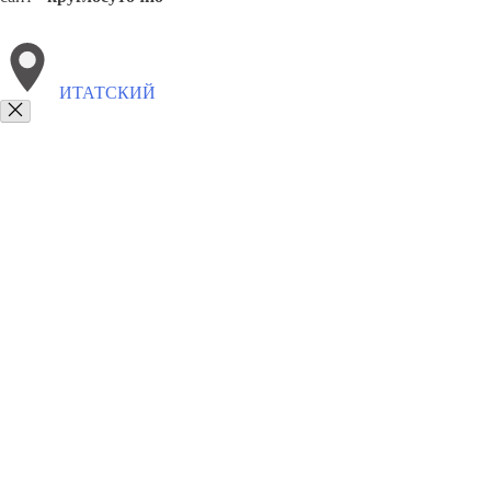
ИТАТСКИЙ
Выберите филиал:
Яшкино
Комсомольское
Тисуль
Спасское
Тяжинск
8(800)6764935
Заказать звонок
Грузоперевозки отель в Итатском
Услуги
Цены
Сотрудничество
Конт