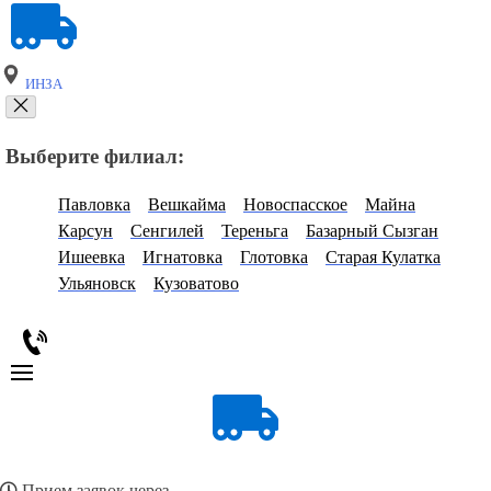
ИНЗА
Выберите филиал:
Павловка
Вешкайма
Новоспасское
Майна
Карсун
Сенгилей
Тереньга
Базарный Сызган
Ишеевка
Игнатовка
Глотовка
Старая Кулатка
Ульяновск
Кузоватово
Прием заявок через