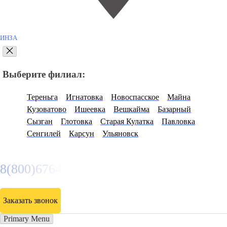
ИНЗА
Выберите филиал:
Тереньга
Игнатовка
Новоспасское
Майна
Кузоватово
Ишеевка
Вешкайма
Базарный
Сызган
Глотовка
Старая Кулатка
Павловка
Сенгилей
Карсун
Ульяновск
8(800)6764935
Заказать звонок
Primary Menu