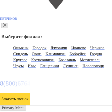
ПЕТРИКОВ
Выберите филиал:
Ошмяны
Городок
Ляховичи
Иваново
Чериков
Скидель
Орша
Климовичи
Бобруйск
Гродно
Круглое
Костюковичи
Браславль
Мстиславль
Чаусы
Ивье
Ганцевичи
Лунинец
Новополоцк
8(800)6764935
Заказать звонок
Primary Menu