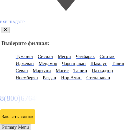
ЕХЕГНАДЗОР
Выберите филиал:
Туманян
Сисиан
Мегри
Чамбарак
Спитак
Иджеван
Мецамор
Чаренцаван
Шамлуг
Талин
Севан
Мартуни
Масис
Ташир
Цахкадзор
Ноемберян
Раздан
Нор Ачин
Степанаван
8(800)6764935
Заказать звонок
Primary Menu