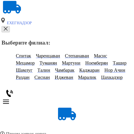
ЕХЕГНАДЗОР
Выберите филиал:
Спитак
Чаренцаван
Степанаван
Масис
Мецамор
Туманян
Мартуни
Ноемберян
Ташир
Шамлуг
Талин
Чамбарак
Каджаран
Нор Ачин
Раздан
Сисиан
Иджеван
Маралик
Цахкадзор
Прием заявок через