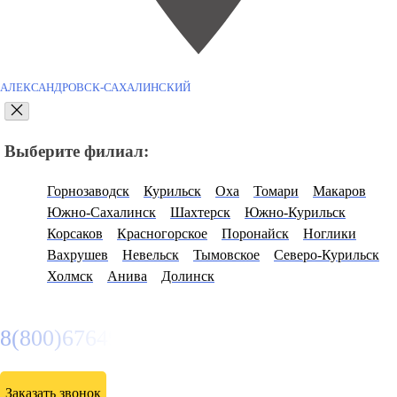
АЛЕКСАНДРОВСК-САХАЛИНСКИЙ
Выберите филиал:
Горнозаводск
Курильск
Оха
Томари
Макаров
Южно-Сахалинск
Шахтерск
Южно-Курильск
Корсаков
Красногорское
Поронайск
Ноглики
Вахрушев
Невельск
Тымовское
Северо-Курильск
Холмск
Анива
Долинск
8(800)6764935
Заказать звонок