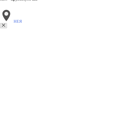
НЕЯ
Выберите филиал:
Шарья
Судиславль
Поназырево
Кадый
Чухлома
8(800)6764935
Заказать звонок
Грузоперевозки отель в Нее
Услуги
Цены
Сотрудничество
Контакты