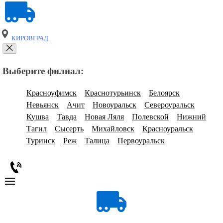
КИРОВГРАД
Выберите филиал:
Красноуфимск
Краснотурьинск
Белоярск
Невьянск
Ачит
Новоуральск
Североуральск
Кушва
Тавда
Новая Ляля
Полевской
Нижний
Тагил
Сысерть
Михайловск
Красноуральск
Туринск
Реж
Талица
Первоуральск