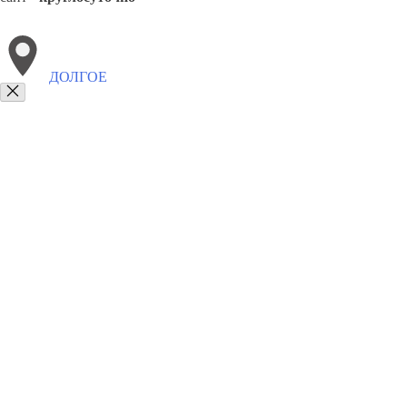
ДОЛГОЕ
Выберите филиал:
Хотынец
Покровское
Хомутово
Шаблыкино
Залег
8(800)6764935
Заказать звонок
Грузоперевозки отель в Долгом
Услуги
Цены
Сотрудничество
Контак