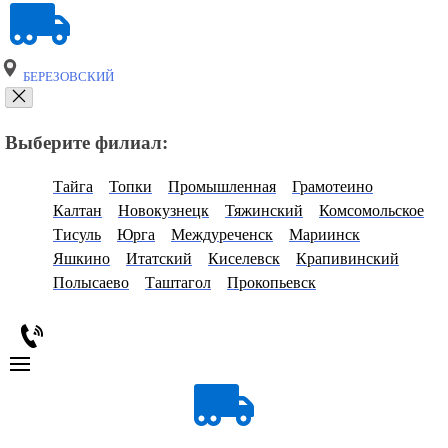
БЕРЕЗОВСКИЙ
Выберите филиал:
Тайга
Топки
Промышленная
Грамотеино
Калтан
Новокузнецк
Тяжинский
Комсомольское
Тисуль
Юрга
Междуреченск
Мариинск
Яшкино
Итатский
Киселевск
Крапивинский
Полысаево
Таштагол
Прокопьевск