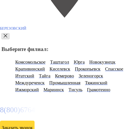
БЕРЕЗОВСКИЙ
Выберите филиал:
Комсомольское
Таштагол
Юрга
Новокузнецк
Крапивинский
Киселевск
Прокопьевск
Спасское
Итатский
Тайга
Кемерово
Зеленогорск
Междуреченск
Промышленная
Тяжинский
Ижморский
Мариинск
Тисуль
Грамотеино
8(800)6764935
Заказать звонок